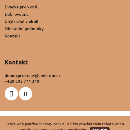
a
a
c
Dvacka pro koně
t
í
Dobrovolníci
í
p
Ubytování v okolí
r
Obchodní podmínky
v
Kontakt
k
y
v
ý
Kontakt
p
i
domovprokone
@
centrum.cz
s
+420 602 774 310
u
Copyright 2026
Domov pro koně
. Všechna práva vyhrazena.
Tento web používá soubory cookie. Dalším procházením tohoto webu
Vytvořil Shoptet
vyjadřujete souhlas s jejich používáním.
Rozumím