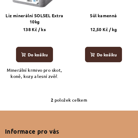
u
p
k
r
t
Liz minerální SOLSEL Extra
Sůl kamenná
o
10kg
ů
d
138 Kč
/ ks
12,50 Kč
/ kg
u
k
Do košíku
Do košíku
t
ů
Minerální krmivo pro skot,
koně, kozy a lesní zvěř.
2
položek celkem
O
v
Z
l
á
á
p
Informace pro vás
d