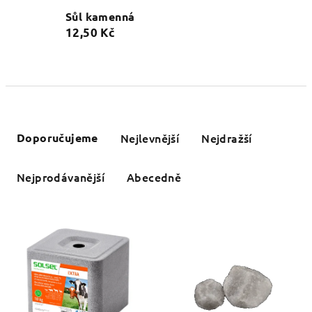
Sůl kamenná
12,50 Kč
Ř
a
Doporučujeme
Nejlevnější
Nejdražší
z
e
Nejprodávanější
Abecedně
n
í
V
p
ý
r
p
o
i
d
s