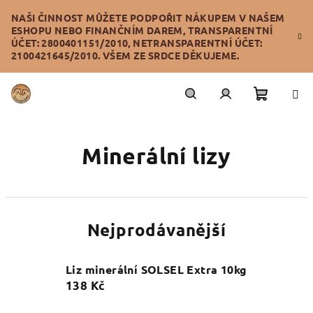
Přejít
NAŠI ČINNOST MŮŽETE PODPOŘIT NÁKUPEM V NAŠEM
na
ESHOPU NEBO FINANČNÍM DAREM, TRANSPARENTNÍ
obsah
ÚČET: 2800401151/2010, NETRANSPARENTNÍ ÚČET:
2100421645/2010. VŠEM ZE SRDCE DĚKUJEME.
Nákupn
Hledat
Přihlášení
Minerální lizy
košík
Nejprodávanější
Liz minerální SOLSEL Extra 10kg
138 Kč