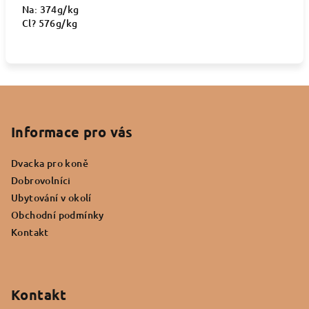
Na: 374g/kg
Cl? 576g/kg
Z
á
p
Informace pro vás
a
Dvacka pro koně
t
Dobrovolníci
í
Ubytování v okolí
Obchodní podmínky
Kontakt
Kontakt