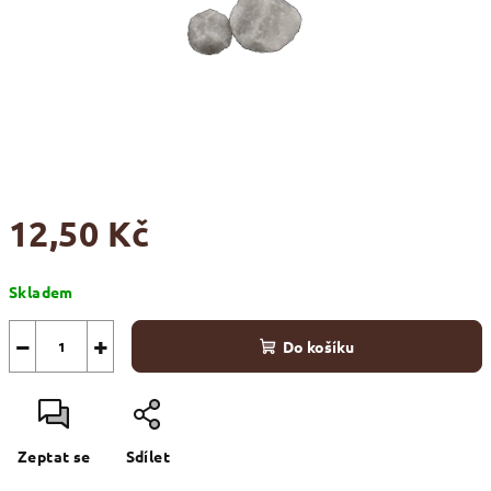
12,50 Kč
Měrná
Skladem
cena:
−
+
Do košíku
Zeptat se
Sdílet