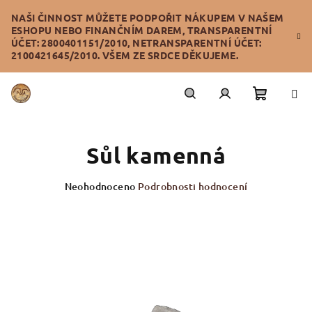
Přejít
NAŠI ČINNOST MŮŽETE PODPOŘIT NÁKUPEM V NAŠEM
na
ESHOPU NEBO FINANČNÍM DAREM, TRANSPARENTNÍ
obsah
ÚČET: 2800401151/2010, NETRANSPARENTNÍ ÚČET:
2100421645/2010. VŠEM ZE SRDCE DĚKUJEME.
Nákupn
Hledat
Přihlášení
Sůl kamenná
košík
Průměrné
Neohodnoceno
Podrobnosti hodnocení
hodnocení
produktu
je
0,0
z
5
hvězdiček.