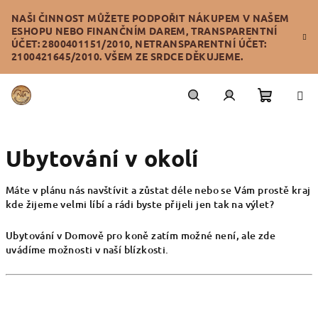
Přejít
NAŠI ČINNOST MŮŽETE PODPOŘIT NÁKUPEM V NAŠEM
na
ESHOPU NEBO FINANČNÍM DAREM, TRANSPARENTNÍ
obsah
ÚČET: 2800401151/2010, NETRANSPARENTNÍ ÚČET:
2100421645/2010. VŠEM ZE SRDCE DĚKUJEME.
Nákupn
Hledat
Přihlášení
Ubytování v okolí
košík
Máte v plánu nás navštívit a zůstat déle nebo se Vám prostě kraj
kde žijeme velmi líbí a rádi byste přijeli jen tak na výlet?
Ubytování v Domově pro koně zatím možné není, ale zde
uvádíme možnosti v naší blízkosti.