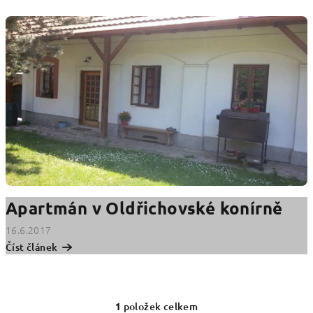
V
ý
p
i
s
č
l
á
n
k
ů
Apartmán v Oldřichovské konírně
16.6.2017
Číst článek
1
položek celkem