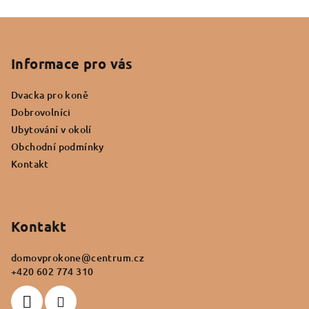
O
v
Z
l
á
á
p
Informace pro vás
d
a
a
c
Dvacka pro koně
t
í
Dobrovolníci
í
p
Ubytování v okolí
r
Obchodní podmínky
v
Kontakt
k
y
v
ý
Kontakt
p
i
domovprokone
@
centrum.cz
s
+420 602 774 310
u