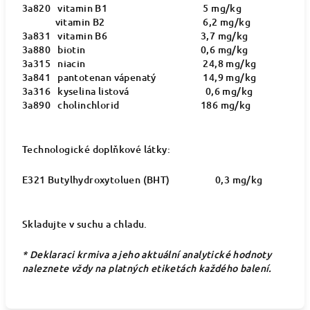
3a820 vitamin B1
5 mg/kg
vitamin B2
6,2 mg/kg
3a831 vitamin B6
3,7 mg/kg
3a880 biotin
0,6 mg/kg
3a315 niacin
24,8 mg/kg
3a841 pantotenan vápenatý
14,9 mg/kg
3a316 kyselina listová
0,6 mg/kg
3a890 cholinchlorid
186 mg/kg
Technologické doplňkové látky:
E321 Butylhydroxytoluen (BHT)
0,3 mg/kg
Skladujte v suchu a chladu.
* Deklaraci krmiva a jeho aktuální analytické hodnoty
naleznete vždy na platných etiketách každého balení.