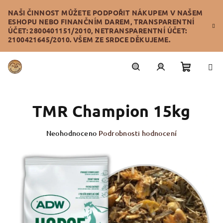
Přejít
NAŠI ČINNOST MŮŽETE PODPOŘIT NÁKUPEM V NAŠEM
na
ESHOPU NEBO FINANČNÍM DAREM, TRANSPARENTNÍ
obsah
ÚČET: 2800401151/2010, NETRANSPARENTNÍ ÚČET:
2100421645/2010. VŠEM ZE SRDCE DĚKUJEME.
Nákupn
Hledat
Přihlášení
TMR Champion 15kg
košík
Průměrné
Neohodnoceno
Podrobnosti hodnocení
hodnocení
produktu
je
0,0
z
5
hvězdiček.