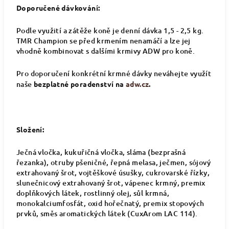
Doporučené dávkování:
Podle využití a zátěže koně je denní dávka 1,5 - 2,5 kg.
TMR Champion se před krmením nenamáčí a lze jej
vhodně kombinovat s dalšími krmivy ADW pro koně.
Pro doporučení konkrétní krmné dávky neváhejte využít
naše
bezplatné poradenství na
adw.cz
.
Složení:
Ječná vločka, kukuřičná vločka, sláma (bezprašná
řezanka), otruby pšeničné, řepná melasa, ječmen, sójový
extrahovaný šrot, vojtěškové úsušky, cukrovarské řízky,
slunečnicový extrahovaný šrot, vápenec krmný, premix
doplňkových látek, rostlinný olej, sůl krmná,
monokalciumfosfát, oxid hořečnatý, premix stopových
prvků, směs aromatických látek (CuxArom LAC 114).