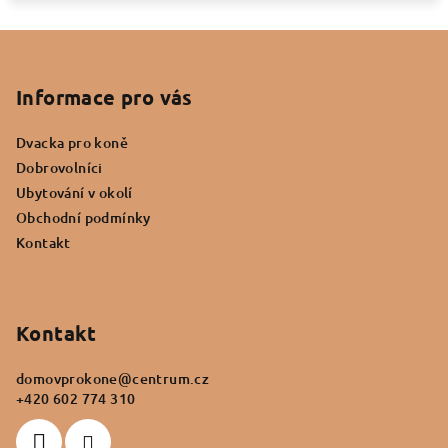
Z
á
p
Informace pro vás
a
Dvacka pro koně
t
Dobrovolníci
í
Ubytování v okolí
Obchodní podmínky
Kontakt
Kontakt
domovprokone
@
centrum.cz
+420 602 774 310