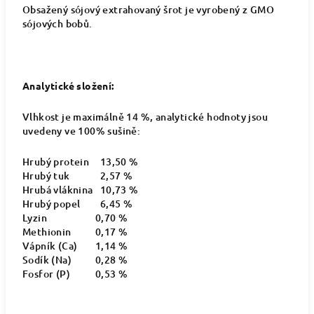
Obsažený sójový extrahovaný šrot je vyrobený z GMO
sójových bobů.
Analytické složení:
Vlhkost je maximálně 14 %, analytické hodnoty jsou
uvedeny ve 100% sušině:
Hrubý protein
13,50 %
Hrubý tuk
2,57 %
Hrubá vláknina
10,73 %
Hrubý popel
6,45 %
Lyzin
0,70 %
Methionin
0,17 %
Vápník (Ca)
1,14 %
Sodík (Na)
0,28 %
Fosfor (P)
0,53 %