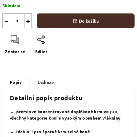
Měrná
Skladem
cena:
−
+
Do košíku
Zeptat se
Sdílet
Popis
Diskuze
Detailní popis produktu
→ prémiové koncentrované doplňkové krmivo
pro
všechny kategorie koní
s vysokým obsahem vlákniny
→ ideální i pro špatně krmitelné koně