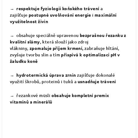
→ respektuje fyziologii koňského trávení
a
zajišťuje
postupné uvolňování energie
i
maximální
využitelnost živin
→ obsahuje speciálně upravenou
bezprašnou řezanku z
kvalitní slámy
, která slouží jako zdroj
vlákniny,
zpomaluje příjem krmení,
zabraňuje hltání,
zvyšuje tvorbu slin a tím
přispívá k optimalizaci pH v
žaludku koně
→ hydrotermická úprava zrnin
zajišťuje dokonalé
využití škrobů, proteinů i tuků a
usnadňuje trávení
→ řezankové müsli
obsahuje kompletní premix
vitamínů a minerálů