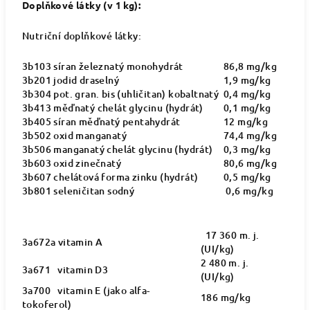
Doplňkové látky (v 1 kg):
Nutriční doplňkové látky:
3b103 síran železnatý monohydrát
86,8 mg/kg
3b201 jodid draselný
1,9 mg/kg
3b304 pot. gran. bis (uhličitan) kobaltnatý
0,4 mg/kg
3b413 měďnatý chelát glycinu (hydrát)
0,1 mg/kg
3b405 síran měďnatý pentahydrát
12 mg/kg
3b502 oxid manganatý
74,4 mg/kg
3b506 manganatý chelát glycinu (hydrát)
0,3 mg/kg
3b603 oxid zinečnatý
80,6 mg/kg
3b607 chelátová forma zinku (hydrát)
0,5 mg/kg
3b801 seleničitan sodný
0,6 mg/kg
17 360 m. j.
3a672a vitamin A
(UI/kg)
2 480 m. j.
3a671 vitamin D3
(UI/kg)
3a700 vitamin E (jako alfa-
186 mg/kg
tokoferol)