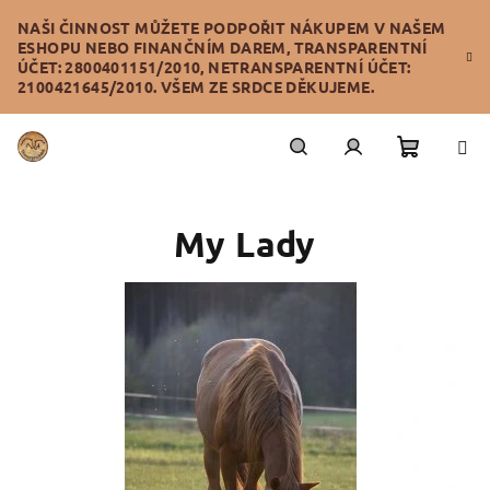
Přejít
NAŠI ČINNOST MŮŽETE PODPOŘIT NÁKUPEM V NAŠEM
na
ESHOPU NEBO FINANČNÍM DAREM, TRANSPARENTNÍ
obsah
ÚČET: 2800401151/2010, NETRANSPARENTNÍ ÚČET:
2100421645/2010. VŠEM ZE SRDCE DĚKUJEME.
Nákupn
Hledat
Přihlášení
My Lady
košík