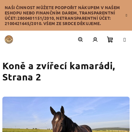
Přejít
NAŠI ČINNOST MŮŽETE PODPOŘIT NÁKUPEM V NAŠEM
na
ESHOPU NEBO FINANČNÍM DAREM, TRANSPARENTNÍ
obsah
ÚČET: 2800401151/2010, NETRANSPARENTNÍ ÚČET:
2100421645/2010. VŠEM ZE SRDCE DĚKUJEME.
Nákupn
Hledat
Přihlášení
Koně a zvířecí kamarádi
,
košík
Strana 2
V
ý
p
i
s