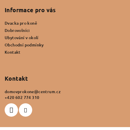
á
a
í
c
p
Informace pro vás
í
a
p
Dvacka pro koně
t
r
Dobrovolníci
í
v
Ubytování v okolí
k
Obchodní podmínky
y
Kontakt
v
ý
p
i
Kontakt
s
u
domovprokone
@
centrum.cz
+420 602 774 310