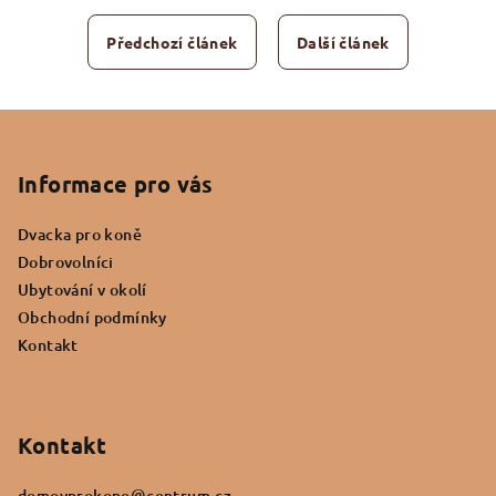
Předchozí článek
Další článek
Z
á
p
Informace pro vás
a
Dvacka pro koně
t
Dobrovolníci
í
Ubytování v okolí
Obchodní podmínky
Kontakt
Kontakt
domovprokone
@
centrum.cz