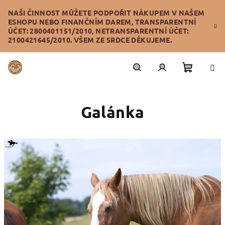
Přejít
NAŠI ČINNOST MŮŽETE PODPOŘIT NÁKUPEM V NAŠEM
na
ESHOPU NEBO FINANČNÍM DAREM, TRANSPARENTNÍ
obsah
ÚČET: 2800401151/2010, NETRANSPARENTNÍ ÚČET:
2100421645/2010. VŠEM ZE SRDCE DĚKUJEME.
Nákupn
Hledat
Přihlášení
Galánka
košík