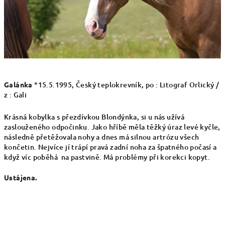
Galánka
*15.5.1995, Český teplokrevník, po : Litograf Orlický /
z : Gali
Krásná kobylka s přezdívkou Blondýnka, si u nás užívá
zaslouženého odpočinku. Jako hříbě měla těžký úraz levé kyčle,
následně přetěžovala nohy a dnes má silnou artrózu všech
končetin. Nejvíce jí trápí pravá zadní noha za špatného počasí a
když víc poběhá na pastvině. Má problémy při korekci kopyt.
Ustájena.